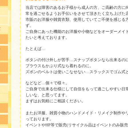
当店では障害のあるお子様から成人の方、ご高齢の方に
常を過ごせるようお手伝いをさせて頂きたく立ち上げた
市販のお洋服や雑貨衣類、使用していてご不便を感じる
ず。
て
ご自身にあった機能のお洋服や小物などをオーダーメイ
たいと考えております。
たとえば…
イ
ボタンの付け外しが苦手…スナップボタンなら出来るの
ブラウスもかぶり式なら着れるのに。
ズボンのベルトは使いこなせない…スラックスでゴム式と
などなど…個々で様々。
ご自身で出来る仕様にして自信をもって過ごしやすい日
しいな、と思ってます。
まずはお気軽にご相談ください。
またお洋服、雑貨小物のハンドメイド・リメイク制作や
っております。
イベントやHP等で販売(リサイクル品はイベントのみ販売