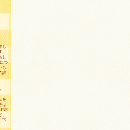
作し
す。
もし
示につ
い合
の詳
集
んを
等は
INE
て」
せ下