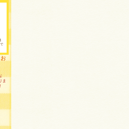
携
で
力お
な
りま
！