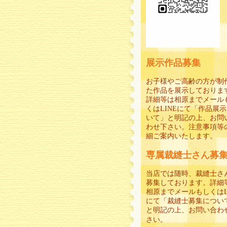
展示作品募集
お子様やご高齢の方が制
た作品を展示しておりま
詳細等は相原までメール
くはLINEにて「作品展
いて」と明記の上、お問
わせ下さい。注意事項等
細ご案内いたします。
専属裁縫士さん募
当店では随時、裁縫士さ
募集しております。詳細
相原までメールもしくはL
にて「裁縫士募集につい
と明記の上、お問い合わ
さい。