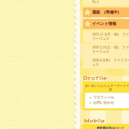
No.1
通販 (準備中)
イベント情報
2025.11.3(月・祝) フ
リーフェス
2026.2.21(土・祝) フ
リーフェス
2026.4.2(木) ファミ
ェス
あいあいらんらんオーダーメ
房
プロフィール
お問い合わせ
携帯電話用QRコード