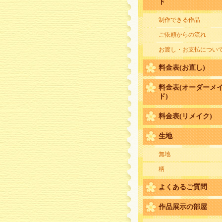
ド
制作できる作品
ご依頼からの流れ
お渡し・お支払につい
料金表(お直し)
料金表(オーダーメ
ド)
料金表(リメイク)
生地
無地
柄
よくあるご質問
作品展示の部屋