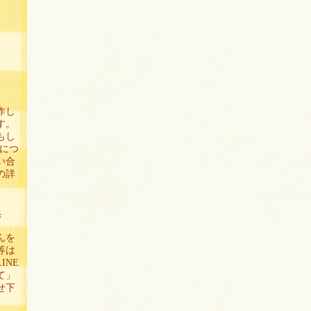
作し
す。
もし
示につ
い合
の詳
集
んを
等は
INE
て」
せ下