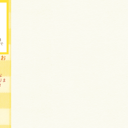
携
で
力お
な
りま
！