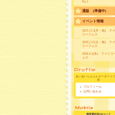
No.1
通販 (準備中)
イベント情報
2025.11.3(月・祝) フ
リーフェス
2026.2.21(土・祝) フ
リーフェス
2026.4.2(木) ファミ
ェス
あいあいらんらんオーダーメ
房
プロフィール
お問い合わせ
携帯電話用QRコード