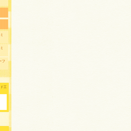
ァミ
ァミ
リーフ
イド工