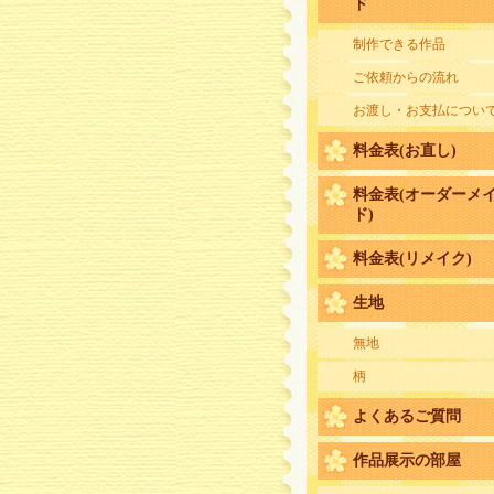
ド
制作できる作品
ご依頼からの流れ
お渡し・お支払につい
料金表(お直し)
料金表(オーダーメ
ド)
料金表(リメイク)
生地
無地
柄
よくあるご質問
作品展示の部屋