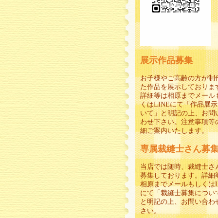
展示作品募集
お子様やご高齢の方が制
た作品を展示しておりま
詳細等は相原までメール
くはLINEにて「作品展
いて」と明記の上、お問
わせ下さい。注意事項等
細ご案内いたします。
専属裁縫士さん募
当店では随時、裁縫士さ
募集しております。詳細
相原までメールもしくはL
にて「裁縫士募集につい
と明記の上、お問い合わ
さい。